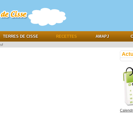
e
TERRES DE CISSE
RECETTES
AMAPJ
C
uf
Actu
Calendri