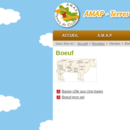
AMAP Terres de ciss
ACCUEIL
A.M.A.P.
Vous êtes ici :
Accueil
Recettes
Viandes
Boe
Boeuf
Basse côte aux cinq baies
Boeuf gros sel