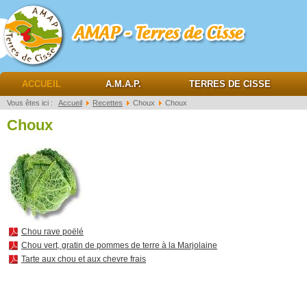
AMAP Terres de cisse
ACCUEIL
A.M.A.P.
TERRES DE CISSE
Vous êtes ici :
Accueil
Recettes
Choux
Choux
Choux
Chou rave poëlé
Chou vert, gratin de pommes de terre à la Marjolaine
Tarte aux chou et aux chevre frais