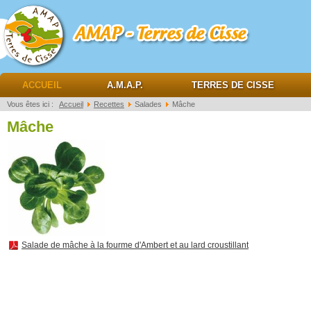
AMAP Terres de cisse
ACCUEIL
A.M.A.P.
TERRES DE CISSE
Vous êtes ici :
Accueil
Recettes
Salades
Mâche
Mâche
Salade de mâche à la fourme d'Ambert et au lard croustillant