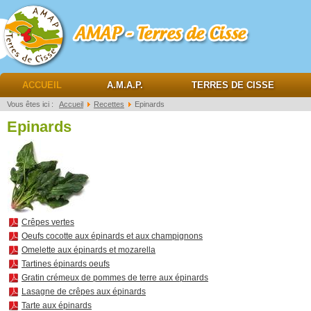
AMAP Terres de cisse
ACCUEIL
A.M.A.P.
TERRES DE CISSE
Vous êtes ici :
Accueil
Recettes
Epinards
Epinards
Crêpes vertes
Oeufs cocotte aux épinards et aux champignons
Omelette aux épinards et mozarella
Tartines épinards oeufs
Gratin crémeux de pommes de terre aux épinards
Lasagne de crêpes aux épinards
Tarte aux épinards