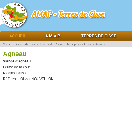
AMAP Terres de cisse
ACCUEIL
A.M.A.P.
TERRES DE CISSE
Vous êtes ici :
Accueil
Terres de Cisse
Nos producteurs
Agneau
Agneau
Viande d'agneau
Ferme de la cour
Nicolas Patissier
Référent : Olivier NOUVELLON