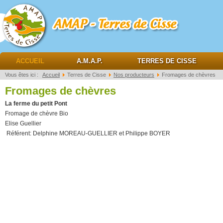
AMAP Terres de cisse
ACCUEIL
A.M.A.P.
TERRES DE CISSE
Vous êtes ici :
Accueil
Terres de Cisse
Nos producteurs
Fromages de chèvres
Fromages de chèvres
La ferme du petit Pont
Fromage de chèvre Bio
Elise Guellier
Référent: Delphine MOREAU-GUELLIER et Philippe BOYER