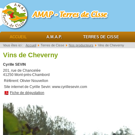
AMAP Terres de cisse
ACCUEIL
A.M.A.P.
TERRES DE CISSE
Vous êtes ici :
Accueil
Terres de Cisse
Nos producteurs
Vins de Cheverny
Vins de Cheverny
Cyrille SEVIN
201, rue de Chancelée
41250 Mont-près-Chambord
Référent: Olivier Nouvellon
Site internet de Cyrille Sevin: www.cyrillesevin.com
Fiche de dégustation