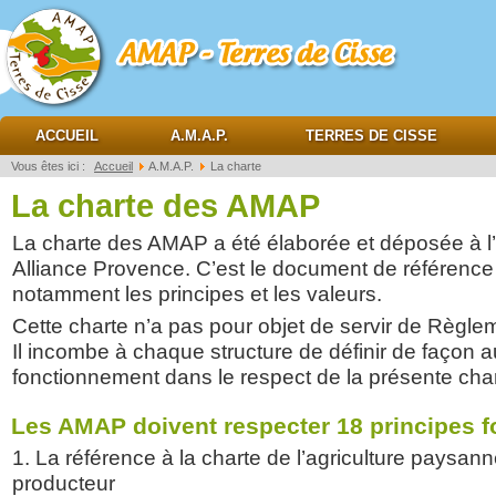
AMAP Terres de cisse
ACCUEIL
A.M.A.P.
TERRES DE CISSE
Vous êtes ici :
Accueil
A.M.A.P.
La charte
La charte des AMAP
La charte des AMAP a été élaborée et déposée à l
Alliance Provence. C’est le document de référenc
notamment les principes et les valeurs.
Cette charte n’a pas pour objet de servir de Règle
Il incombe à chaque structure de définir de faço
fonctionnement dans le respect de la présente char
Les AMAP doivent respecter 18 principes f
1. La référence à la charte de l’agriculture paysa
producteur