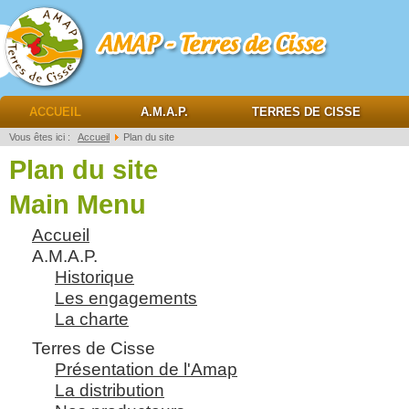
AMAP Terres de cisse
ACCUEIL
A.M.A.P.
TERRES DE CISSE
Vous êtes ici :
Accueil
Plan du site
Plan du site
Main Menu
Accueil
A.M.A.P.
Historique
Les engagements
La charte
Terres de Cisse
Présentation de l'Amap
La distribution