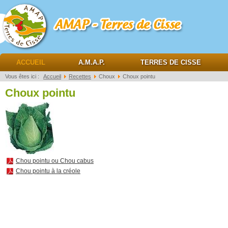
AMAP Terres de cisse
ACCUEIL
A.M.A.P.
TERRES DE CISSE
Vous êtes ici :
Accueil
Recettes
Choux
Choux pointu
Choux pointu
Chou pointu ou Chou cabus
Chou pointu à la créole