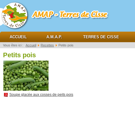
AMAP Terres de cisse
ACCUEIL
A.M.A.P.
TERRES DE CISSE
Vous êtes ici :
Accueil
Recettes
Petits pois
Petits pois
Soupe glacée aux cosses de peits pois