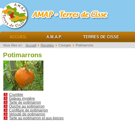
AMAP Terres de cisse
ACCUEIL
A.M.A.P.
TERRES DE CISSE
Vous êtes ici :
Accueil
Recettes
Courges
Potimarrons
Potimarrons
Crumble
Gateau mystère
Tarte de potimarron
Quiche au potimarron
Confiture de potimarron
Velouté de potimarron
Tarte au potimarron et aux épices