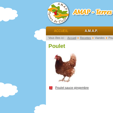
AMAP Terres de ciss
ACCUEIL
A.M.A.P.
Vous êtes ici :
Accueil
Recettes
Viandes
Pou
Poulet
Poulet sauce gingembre