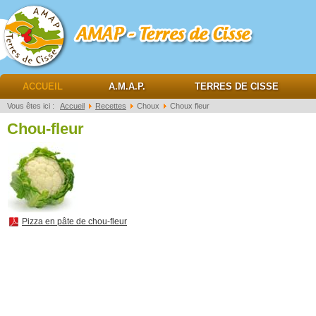
AMAP Terres de cisse
ACCUEIL
A.M.A.P.
TERRES DE CISSE
Vous êtes ici :
Accueil
Recettes
Choux
Choux fleur
Chou-fleur
Pizza en pâte de chou-fleur