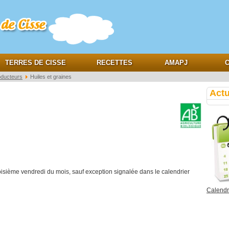
e
TERRES DE CISSE
RECETTES
AMAPJ
C
oducteurs
Huiles et graines
Actu
troisième vendredi du mois, sauf exception signalée dans le calendrier
Calendri