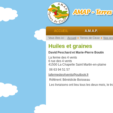
AMAP Terres de ciss
ACCUEIL
A.M.A.P.
Vous êtes ici :
Accueil
Terres de Cisse
Nos pr
Huiles et graines
David Peschard et Marie-Pierre Boutin
La ferme des 4 vents
6 rue des 4 vents
41500 La Chapelle Saint Martin-en-plaine
06 63 94 51 57
lafermedes4vents@outlook.fr
Référent: Bénédicte Boisseau
Les livraisons ont lieu tous les deux mois, le 