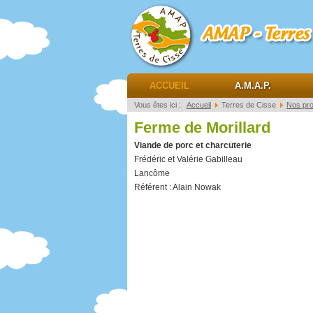
AMAP Terres de ciss
ACCUEIL
A.M.A.P.
Vous êtes ici :
Accueil
Terres de Cisse
Nos pr
Ferme de Morillard
Viande de porc et charcuterie
Frédéric et Valérie Gabilleau
Lancôme
Référent : Alain Nowak