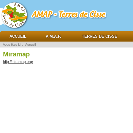
AMAP Terres de cisse
ACCUEIL
A.M.A.P.
TERRES DE CISSE
Vous êtes ici :
Accueil
Miramap
http://miramap.org/