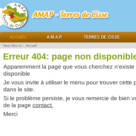
AMAP Terres de cisse
ACCUEIL
A.M.A.P.
TERRES DE CISSE
Vous êtes ici :
Accueil
Erreur 404: page non disponibl
Apparemment la page que vous cherchez n'existe 
disponible
Je vous invite à utiliser le menu pour trouver cett
dans le site.
Si le problème persiste, je vous remercie de bien vo
de la page
contact.
Merci